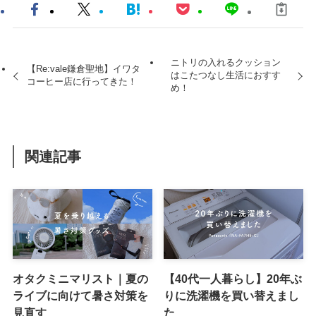
ニトリの入れるクッション
【Re:vale鎌倉聖地】イワタ
はこたつなし生活におすす
コーヒー店に行ってきた！
め！
関連記事
オタクミニマリスト｜夏の
【40代一人暮らし】20年ぶ
ライブに向けて暑さ対策を
りに洗濯機を買い替えまし
見直す
た